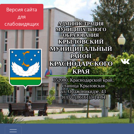
Версия сайта
для
слабовидящих
АДМИНИСТРАЦИЯ
МУНИЦИПАЛЬНОГО
ОБРАЗОВАНИЯ
КРЫЛОВСКИЙ
МУНИЦИПАЛЬНЫЙ
РАЙОН
КРАСНОДАРСКОГО
КРАЯ
352080, Краснодарский край,
станица Крыловская
ул. Орджоникидзе, 43
тел. +7(86161)3-14-84