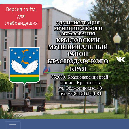
Версия сайта
для
слабовидящих
АДМИНИСТРАЦИЯ
МУНИЦИПАЛЬНОГО
ОБРАЗОВАНИЯ
КРЫЛОВСКИЙ
МУНИЦИПАЛЬНЫЙ
РАЙОН
КРАСНОДАРСКОГО
КРАЯ
352080, Краснодарский край,
станица Крыловская
ул. Орджоникидзе, 43
тел. +7(86161)3-14-84