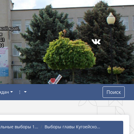
кий край,
я
43
84
Поиск
ждан
⋮
ьные выборы 1...
Выборы главы Кугоейско...