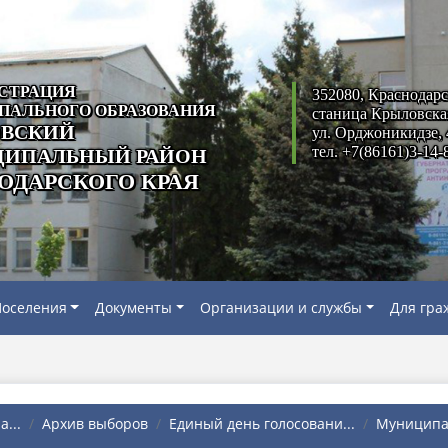
СТРАЦИЯ
352080, Краснодарс
ПАЛЬНОГО ОБРАЗОВАНИЯ
станица Крыловска
ВСКИЙ
ул. Орджоникидзе, 
тел. +7(86161)3-14-
ИПАЛЬНЫЙ РАЙОН
ОДАРСКОГО КРАЯ
оселения
Документы
Организации и службы
Для гра
...
Архив выборов
Единый день голосовани...
Муниципал