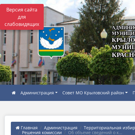
Версия сайта
для
слабовидящих
АДМИНИ
МУНИЦИ
КРЫЛО
МУНИЦ
КРАСН
Администрация
Совет МО Крыловский район
П
Главная
Администрация
Территориальная избира
Решения комиссии
Об объеме сведений о к...