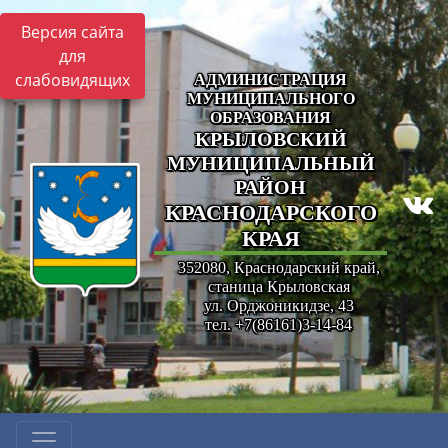
Версия сайта
для
слабовидящих
АДМИНИСТРАЦИЯ
МУНИЦИПАЛЬНОГО
ОБРАЗОВАНИЯ
КРЫЛОВСКИЙ
МУНИЦИПАЛЬНЫЙ
РАЙОН
КРАСНОДАРСКОГО
КРАЯ
352080, Краснодарский край,
станица Крыловская
ул. Орджоникидзе, 43
тел. +7(86161)3-14-84