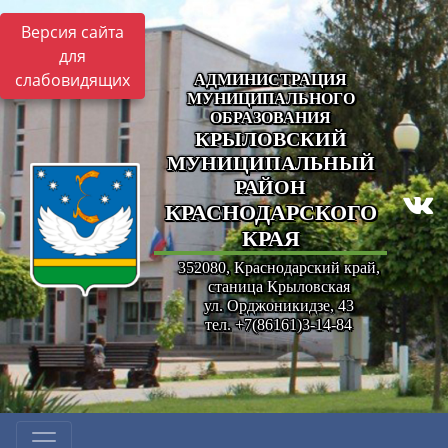
Версия сайта
для
слабовидящих
АДМИНИСТРАЦИЯ
МУНИЦИПАЛЬНОГО
ОБРАЗОВАНИЯ
КРЫЛОВСКИЙ
МУНИЦИПАЛЬНЫЙ
РАЙОН
КРАСНОДАРСКОГО
КРАЯ
352080, Краснодарский край,
станица Крыловская
ул. Орджоникидзе, 43
тел. +7(86161)3-14-84