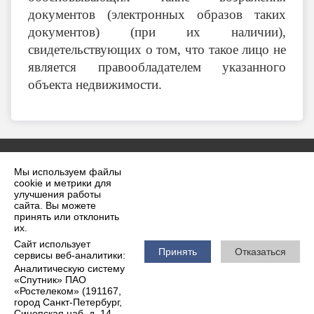
документов (электронных образов таких
документов) (при их наличии),
свидетельствующих о том, что такое лицо не
является правообладателем указанного
объекта недвижимости.
Мы используем файлы
cookie и метрики для
улучшения работы
сайта. Вы можете
принять или отклонить
2026 г. krilovskaya.ru
их.
Вход
Карта сайта
Сайт использует
Политика обработки персональных данных
Принять
Отказаться
сервисы веб-аналитики:
Аналитическую систему
Сделано на KubCMS
«Спутник» ПАО
Разработка и поддержка
«Ростелеком» (191167,
город Санкт-Петербург,
Синопская наб, д. 14