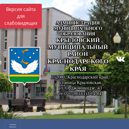
Версия сайта
для
слабовидящих
АДМИНИСТРАЦИЯ
МУНИЦИПАЛЬНОГО
ОБРАЗОВАНИЯ
КРЫЛОВСКИЙ
МУНИЦИПАЛЬНЫЙ
РАЙОН
КРАСНОДАРСКОГО
КРАЯ
352080, Краснодарский край,
станица Крыловская
ул. Орджоникидзе, 43
тел. +7(86161)3-14-84