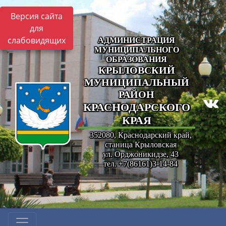
Версия сайта
для
слабовидящих
АДМИНИСТРАЦИЯ
МУНИЦИПАЛЬНОГО
ОБРАЗОВАНИЯ
КРЫЛОВСКИЙ
МУНИЦИПАЛЬНЫЙ
РАЙОН
КРАСНОДАРСКОГО
КРАЯ
352080, Краснодарский край,
станица Крыловская
ул. Орджоникидзе, 43
тел. +7(86161)3-14-84