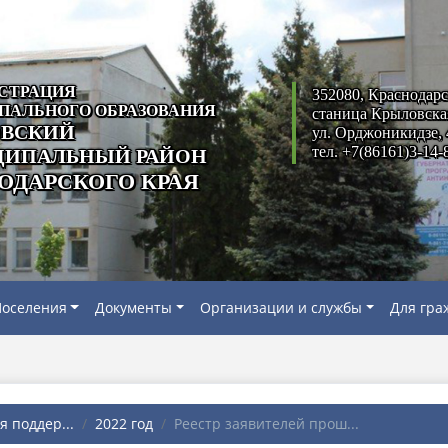
СТРАЦИЯ
352080, Краснодарс
ПАЛЬНОГО ОБРАЗОВАНИЯ
станица Крыловска
ВСКИЙ
ул. Орджоникидзе, 
тел. +7(86161)3-14-
ИПАЛЬНЫЙ РАЙОН
ОДАРСКОГО КРАЯ
оселения
Документы
Организации и службы
Для гра
я поддер...
2022 год
Реестр заявителей прош...