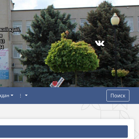
кий край,
я
43
84
Поиск
ждан
⋮