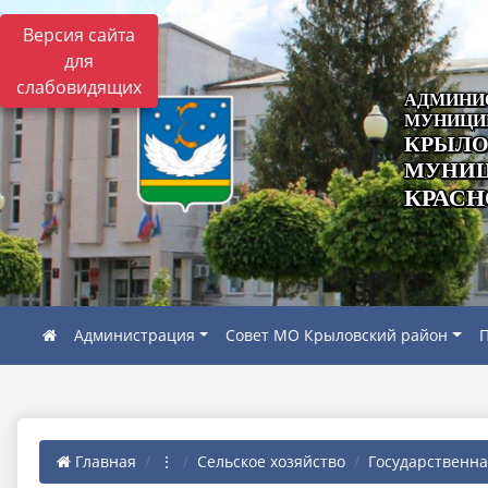
Версия сайта
для
слабовидящих
АДМИНИ
МУНИЦИ
КРЫЛО
МУНИЦ
КРАСН
Администрация
Совет МО Крыловский район
П
Главная
⋮
Сельское хозяйство
Государственна