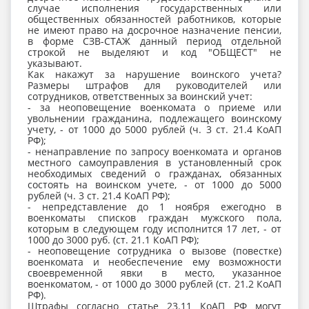
случае исполнения государственных или
общественных обязанностей работников, которые
не имеют право на досрочное назначение пенсии,
в форме СЗВ-СТАЖ данный период отдельной
строкой не выделяют и код "ОБЩЕСТ" не
указывают.
Как накажут за нарушение воинского учета?
Размеры штрафов для руководителей или
сотрудников, ответственных за воинский учет:
- за неоповещение военкомата о приеме или
увольнении гражданина, подлежащего воинскому
учету, - от 1000 до 5000 рублей (ч. 3 ст. 21.4 КоАП
РФ);
- ненаправление по запросу военкомата и органов
местного самоуправления в установленный срок
необходимых сведений о гражданах, обязанных
состоять на воинском учете, - от 1000 до 5000
рублей (ч. 3 ст. 21.4 КоАП РФ);
- непредставление до 1 ноября ежегодно в
военкоматы списков граждан мужского пола,
которым в следующем году исполнится 17 лет, - от
1000 до 3000 руб. (ст. 21.1 КоАП РФ);
- неоповещение сотрудника о вызове (повестке)
военкомата и необеспечение ему возможности
своевременной явки в место, указанное
военкоматом, - от 1000 до 3000 рублей (ст. 21.2 КоАП
РФ).
Штрафы согласно статье 23.11 КоАП РФ могут