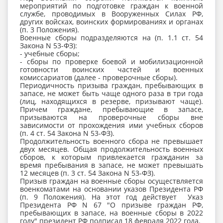
мероприятий по подготовке граждан к военной
службе, проводимых в Вооруженных Силах РФ,
других войсках, воинских формированиях и органах
(п. 3 Положения).
Военные сборы подразделяются на (п. 1.1 ст. 54
Закона N 53-ФЗ):
- учебные сборы;
- сборы по проверке боевой и мобилизационной
готовности воинских частей и военных
комиссариатов (далее - проверочные сборы).
Периодичность призыва граждан, пребывающих в
запасе, не может быть чаще одного раза в три года
(лиц, находящихся в резерве, призывают чаще).
Причем граждане, пребывающие в запасе,
призываются на проверочные сборы вне
зависимости от прохождения ими учебных сборов
(п. 4 ст. 54 Закона N 53-ФЗ).
Продолжительность военного сбора не превышает
двух месяцев. Общая продолжительность военных
сборов, к которым привлекается гражданин за
время пребывания в запасе, не может превышать
12 месяцев (п. 3 ст. 54 Закона N 53-ФЗ).
Призыв граждан на военные сборы осуществляется
военкоматами на основании указов Президента РФ
(п. 9 Положения). На этот год действует Указ
Президента РФ N 67 "О призыве граждан РФ,
пребывающих в запасе, на военные сборы в 2022
году" президент РФ подписал 18 февраля 2022 года.