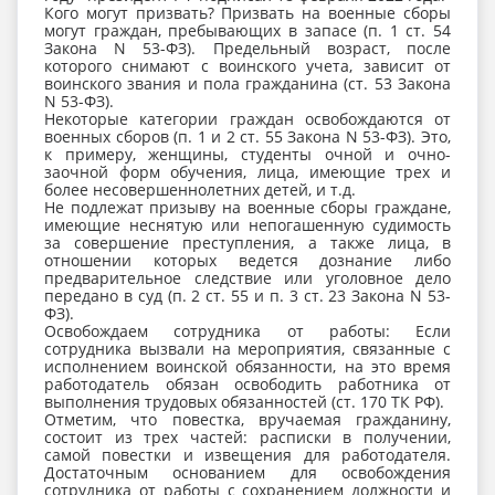
Кого могут призвать? Призвать на военные сборы
могут граждан, пребывающих в запасе (п. 1 ст. 54
Закона N 53-ФЗ). Предельный возраст, после
которого снимают с воинского учета, зависит от
воинского звания и пола гражданина (ст. 53 Закона
N 53-ФЗ).
Некоторые категории граждан освобождаются от
военных сборов (п. 1 и 2 ст. 55 Закона N 53-ФЗ). Это,
к примеру, женщины, студенты очной и очно-
заочной форм обучения, лица, имеющие трех и
более несовершеннолетних детей, и т.д.
Не подлежат призыву на военные сборы граждане,
имеющие неснятую или непогашенную судимость
за совершение преступления, а также лица, в
отношении которых ведется дознание либо
предварительное следствие или уголовное дело
передано в суд (п. 2 ст. 55 и п. 3 ст. 23 Закона N 53-
ФЗ).
Освобождаем сотрудника от работы: Если
сотрудника вызвали на мероприятия, связанные с
исполнением воинской обязанности, на это время
работодатель обязан освободить работника от
выполнения трудовых обязанностей (ст. 170 ТК РФ).
Отметим, что повестка, вручаемая гражданину,
состоит из трех частей: расписки в получении,
самой повестки и извещения для работодателя.
Достаточным основанием для освобождения
сотрудника от работы с сохранением должности и