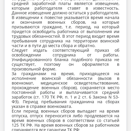
средней заработной платы является извещение,
которым работодателя ставят в известность.
Данное извещение должно остаться у работодателя.
В извещении к повестке указывается время начала
и окончания военных сборов, на которые
призываются граждане, т.е. период, на который
придется освободить работника от выполнения им
трудовых обязанностей. В этот период входит время
пребывания сотрудника на территории воинской
части и в пути до места сбора и обратно.
Следует издать соответствующий приказ об
освобождении сотрудника от работы.
Унифицированного бланка подобного приказа не
существует, поэтому он оформляется в
произвольной форме.
За гражданами на время, приходящееся на
исполнение воинской обязанности (вызов в
военкомат, медицинское освидетельствование,
прохождение военных сборов), сохраняется место
постоянной работы и выплачивается средний
заработок (ст. 170 ТК РФ, п. 1 и 2 ст. 6 Закона N 53-
ФЗ). Период пребывания гражданина на сборах
указан в справке военкомата.
Если период военных сборов выпадает на время
отпуска, отпуск переносится либо продлевается на
время военных сборов в соответствии со статьей
125 ТК РФ. На время военных сборов за работником
сохраняются все гарантии ТК РФ: