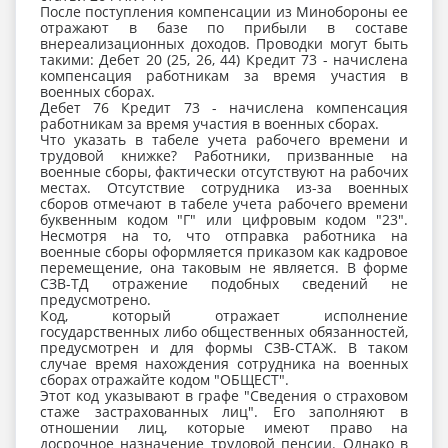
После поступления компенсации из Минобороны ее
отражают в базе по прибыли в составе
внереализационных доходов. Проводки могут быть
такими: Дебет 20 (25, 26, 44) Кредит 73 - начислена
компенсация работникам за время участия в
военных сборах.
Дебет 76 Кредит 73 - начислена компенсация
работникам за время участия в военных сборах.
Что указать в табеле учета рабочего времени и
трудовой книжке? Работники, призванные на
военные сборы, фактически отсутствуют на рабочих
местах. Отсутствие сотрудника из-за военных
сборов отмечают в табеле учета рабочего времени
буквенным кодом "Г" или цифровым кодом "23".
Несмотря на то, что отправка работника на
военные сборы оформляется приказом как кадровое
перемещение, она таковым не является. В форме
СЗВ-ТД отражение подобных сведений не
предусмотрено.
Код, который отражает исполнение
государственных либо общественных обязанностей,
предусмотрен и для формы СЗВ-СТАЖ. В таком
случае время нахождения сотрудника на военных
сборах отражайте кодом "ОБЩЕСТ".
Этот код указывают в графе "Сведения о страховом
стаже застрахованных лиц". Его заполняют в
отношении лиц, которые имеют право на
досрочное назначение трудовой пенсии. Однако в