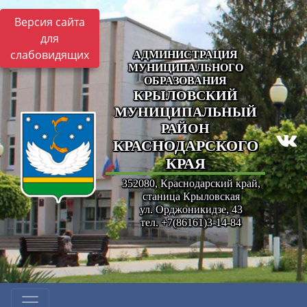
Версия сайта
для
слабовидящих
АДМИНИСТРАЦИЯ
МУНИЦИПАЛЬНОГО
ОБРАЗОВАНИЯ
КРЫЛОВСКИЙ
МУНИЦИПАЛЬНЫЙ
РАЙОН
КРАСНОДАРСКОГО
КРАЯ
352080, Краснодарский край,
станица Крыловская
ул. Орджоникидзе, 43
тел. +7(86161)3-14-84