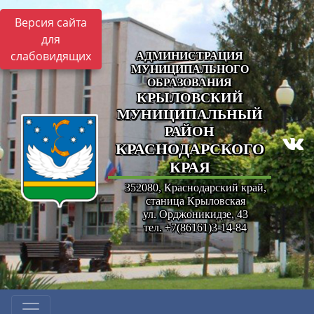
Версия сайта
для
слабовидящих
АДМИНИСТРАЦИЯ
МУНИЦИПАЛЬНОГО
ОБРАЗОВАНИЯ
КРЫЛОВСКИЙ
МУНИЦИПАЛЬНЫЙ
РАЙОН
КРАСНОДАРСКОГО
КРАЯ
352080, Краснодарский край,
станица Крыловская
ул. Орджоникидзе, 43
тел. +7(86161)3-14-84