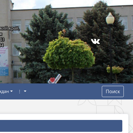
кий край,
я
43
84
Поиск
ждан
⋮