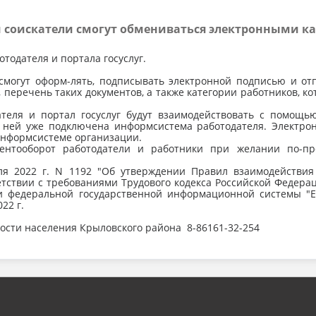
 и соискатели смогут обмениваться электронными 
одателя и портала госуслуг.
смогут оформ-лять, подписывать электронной подписью и от
 перечень таких документов, а также категории работников, к
ля и портал госуслуг будут взаимодействовать с помощью
к ней уже подключена информсистема работодателя. Электро
 информсистеме организации.
ентооборот работодатели и работники при желании по-пр
ля 2022 г. N 1192 "Об утверждении Правил взаимодействи
етствии с требованиями Трудового кодекса Российской Федерац
и федеральной государственной информационной системы "
22 г.
ости населения Крыловского района 8-86161-32-254