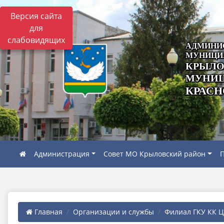
Версия сайта
для
слабовидящих
АДМИНИ
МУНИЦИ
КРЫЛО
МУНИЦ
КРАСН
Администрация
Совет МО Крыловский район
П
Главная
Организации и службы
Филиал ГКУ КК ЦЗ