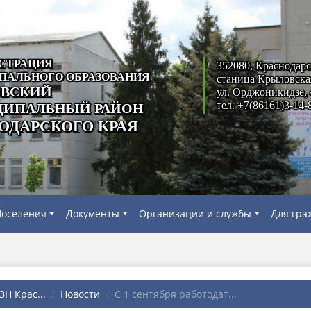
СТРАЦИЯ
352080, Краснодарс
ПАЛЬНОГО ОБРАЗОВАНИЯ
станица Крыловска
ВСКИЙ
ул. Орджоникидзе, 
тел. +7(86161)3-14-
ИПАЛЬНЫЙ РАЙОН
ОДАРСКОГО КРАЯ
оселения
Документы
Организации и службы
Для гра
Н Крас...
Новости
С 1 сентября работодат...