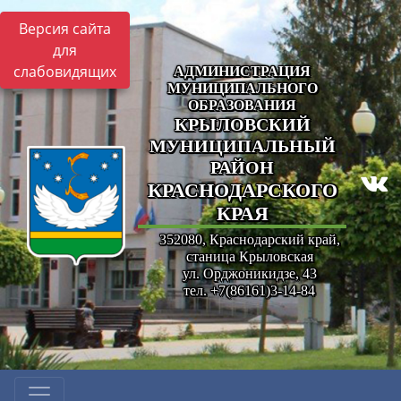
Версия сайта
для
слабовидящих
АДМИНИСТРАЦИЯ
МУНИЦИПАЛЬНОГО
ОБРАЗОВАНИЯ
КРЫЛОВСКИЙ
МУНИЦИПАЛЬНЫЙ
РАЙОН
КРАСНОДАРСКОГО
КРАЯ
352080, Краснодарский край,
станица Крыловская
ул. Орджоникидзе, 43
тел. +7(86161)3-14-84