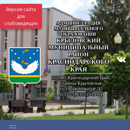
Версия сайта
для
слабовидящих
АДМИНИСТРАЦИЯ
МУНИЦИПАЛЬНОГО
ОБРАЗОВАНИЯ
КРЫЛОВСКИЙ
МУНИЦИПАЛЬНЫЙ
РАЙОН
КРАСНОДАРСКОГО
КРАЯ
352080, Краснодарский край,
станица Крыловская
ул. Орджоникидзе, 43
тел. +7(86161)3-14-84