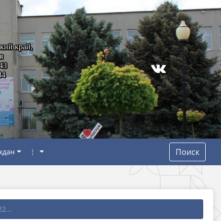
кий край,
я
43
84
Поиск
ждан
⋮
2...