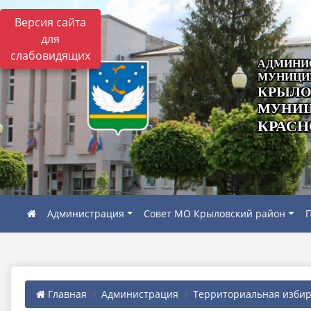
Версия сайта
для
слабовидящих
АДМИНИ
МУНИЦИ
КРЫЛО
МУНИЦ
КРАСН
Администрация
Совет МО Крыловский район
П
Главная
Администрация
Территориальная избира