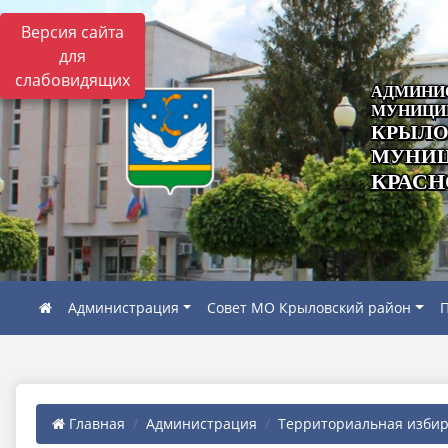
Версия сайта
для
слабовидящих
АДМИНИ
МУНИЦИ
КРЫЛО
МУНИЦ
КРАСН
Администрация
Совет МО Крыловский район
П
Главная
Администрация
Территориальная избира