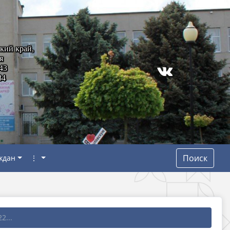
кий край,
я
43
84
Поиск
ждан
⋮
2...