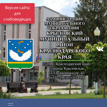
Версия сайта
для
слабовидящих
АДМИНИСТРАЦИЯ
МУНИЦИПАЛЬНОГО
ОБРАЗОВАНИЯ
КРЫЛОВСКИЙ
МУНИЦИПАЛЬНЫЙ
РАЙОН
КРАСНОДАРСКОГО
КРАЯ
352080, Краснодарский край,
станица Крыловская
ул. Орджоникидзе, 43
тел. +7(86161)3-14-84