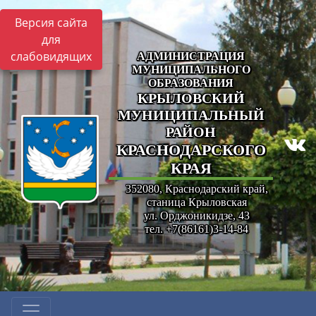
Версия сайта
для
слабовидящих
АДМИНИСТРАЦИЯ
МУНИЦИПАЛЬНОГО
ОБРАЗОВАНИЯ
КРЫЛОВСКИЙ
МУНИЦИПАЛЬНЫЙ
РАЙОН
КРАСНОДАРСКОГО
КРАЯ
352080, Краснодарский край,
станица Крыловская
ул. Орджоникидзе, 43
тел. +7(86161)3-14-84