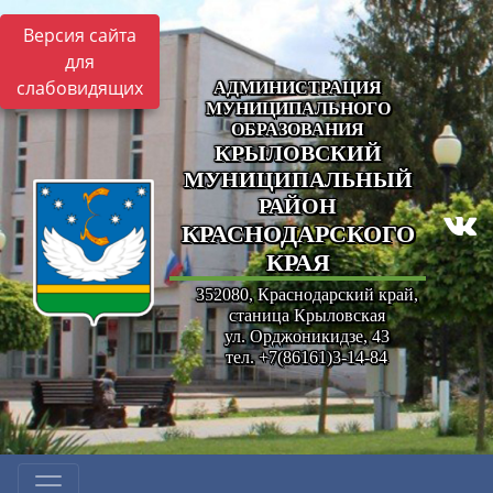
Версия сайта
для
слабовидящих
АДМИНИСТРАЦИЯ
МУНИЦИПАЛЬНОГО
ОБРАЗОВАНИЯ
КРЫЛОВСКИЙ
МУНИЦИПАЛЬНЫЙ
РАЙОН
КРАСНОДАРСКОГО
КРАЯ
352080, Краснодарский край,
станица Крыловская
ул. Орджоникидзе, 43
тел. +7(86161)3-14-84