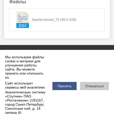
Файлы
Заключение_75 (90.5 KiB)
Мы используем файлы
cookie и метрики для
улучшения работы
сайта. Вы можете
принять или отклонить
2026 г. krilovskaya.ru
их.
Вход
Карта сайта
Сайт использует
Политика обработки персональных данных
Принять
Отказаться
сервисы веб-аналитики:
Аналитическую систему
Сделано на KubCMS
«Спутник» ПАО
Разработка и поддержка
«Ростелеком» (191167,
город Санкт-Петербург,
Синопская наб, д. 14
литера А)