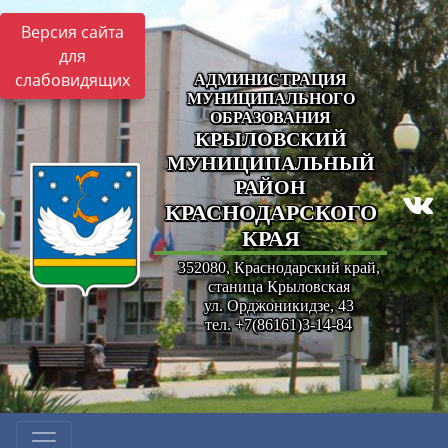
Версия сайта
для
слабовидящих
АДМИНИСТРАЦИЯ
МУНИЦИПАЛЬНОГО
ОБРАЗОВАНИЯ
КРЫЛОВСКИЙ
МУНИЦИПАЛЬНЫЙ
РАЙОН
КРАСНОДАРСКОГО
КРАЯ
352080, Краснодарский край,
станица Крыловская
ул. Орджоникидзе, 43
тел. +7(86161)3-14-84