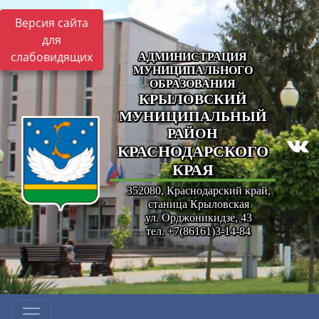
Версия сайта
для
слабовидящих
АДМИНИСТРАЦИЯ
МУНИЦИПАЛЬНОГО
ОБРАЗОВАНИЯ
КРЫЛОВСКИЙ
МУНИЦИПАЛЬНЫЙ
РАЙОН
КРАСНОДАРСКОГО
КРАЯ
352080, Краснодарский край,
станица Крыловская
ул. Орджоникидзе, 43
тел. +7(86161)3-14-84