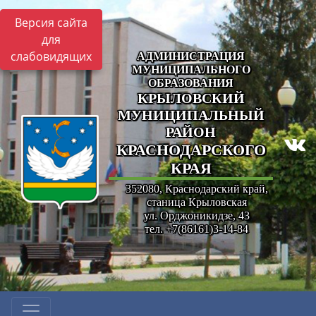
Версия сайта
для
слабовидящих
АДМИНИСТРАЦИЯ
МУНИЦИПАЛЬНОГО
ОБРАЗОВАНИЯ
КРЫЛОВСКИЙ
МУНИЦИПАЛЬНЫЙ
РАЙОН
КРАСНОДАРСКОГО
КРАЯ
352080, Краснодарский край,
станица Крыловская
ул. Орджоникидзе, 43
тел. +7(86161)3-14-84