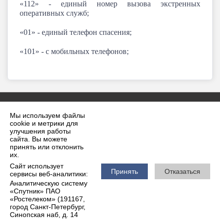
«112» - единый номер вызова экстренных
оперативных служб;
«01» - единый телефон спасения;
«101» - с мобильных телефонов;
Мы используем файлы
cookie и метрики для
улучшения работы
сайта. Вы можете
принять или отклонить
2026 г. krilovskaya.ru
их.
Вход
Карта сайта
Сайт использует
Политика обработки персональных данных
Принять
Отказаться
сервисы веб-аналитики:
Аналитическую систему
Сделано на KubCMS
«Спутник» ПАО
Разработка и поддержка
«Ростелеком» (191167,
город Санкт-Петербург,
Синопская наб, д. 14