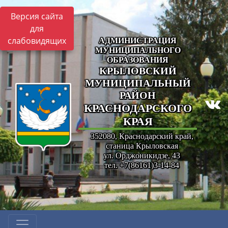
Версия сайта
для
слабовидящих
АДМИНИСТРАЦИЯ
МУНИЦИПАЛЬНОГО
ОБРАЗОВАНИЯ
КРЫЛОВСКИЙ
МУНИЦИПАЛЬНЫЙ
РАЙОН
КРАСНОДАРСКОГО
КРАЯ
352080, Краснодарский край,
станица Крыловская
ул. Орджоникидзе, 43
тел. +7(86161)3-14-84