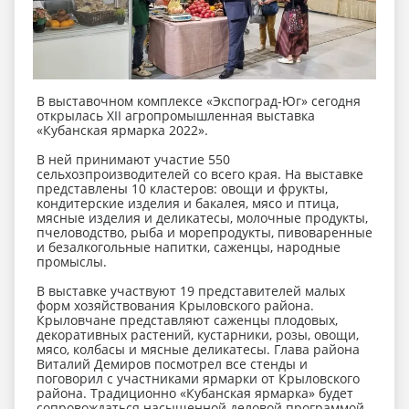
В выставочном комплексе «Экспоград-Юг» сегодня
открылась XII агропромышленная выставка
«Кубанская ярмарка 2022».
В ней принимают участие 550
сельхозпроизводителей со всего края. На выставке
представлены 10 кластеров: овощи и фрукты,
кондитерские изделия и бакалея, мясо и птица,
мясные изделия и деликатесы, молочные продукты,
пчеловодство, рыба и морепродукты, пивоваренные
и безалкогольные напитки, саженцы, народные
промыслы.
В выставке участвуют 19 представителей малых
форм хозяйствования Крыловского района.
Крыловчане представляют саженцы плодовых,
декоративных растений, кустарники, розы, овощи,
мясо, колбасы и мясные деликатесы. Глава района
Виталий Демиров посмотрел все стенды и
поговорил с участниками ярмарки от Крыловского
района. Традиционно «Кубанская ярмарка» будет
сопровождаться насыщенной деловой программой.