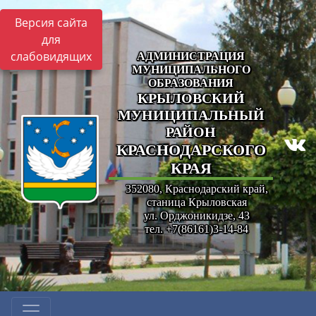
Версия сайта
для
слабовидящих
АДМИНИСТРАЦИЯ
МУНИЦИПАЛЬНОГО
ОБРАЗОВАНИЯ
КРЫЛОВСКИЙ
МУНИЦИПАЛЬНЫЙ
РАЙОН
КРАСНОДАРСКОГО
КРАЯ
352080, Краснодарский край,
станица Крыловская
ул. Орджоникидзе, 43
тел. +7(86161)3-14-84