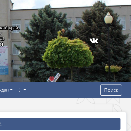
кий край,
я
43
84
Поиск
ждан
⋮
...