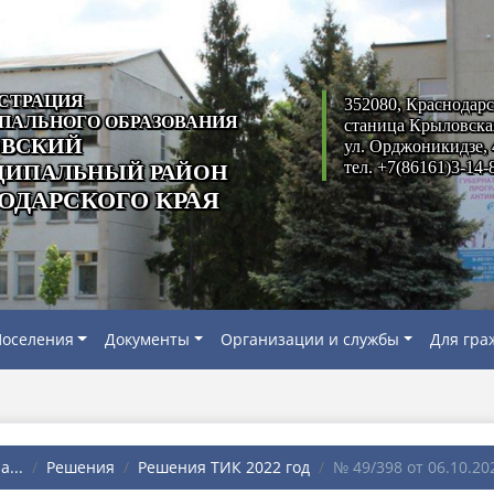
СТРАЦИЯ
352080, Краснодарс
ПАЛЬНОГО ОБРАЗОВАНИЯ
станица Крыловска
ВСКИЙ
ул. Орджоникидзе, 
тел. +7(86161)3-14-
ИПАЛЬНЫЙ РАЙОН
ОДАРСКОГО КРАЯ
оселения
Документы
Организации и службы
Для гра
...
Решения
Решения ТИК 2022 год
№ 49/398 от 06.10.202