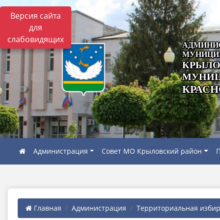
Версия сайта
для
слабовидящих
АДМИНИ
МУНИЦИ
КРЫЛО
МУНИЦ
КРАСН
Администрация
Совет МО Крыловский район
П
Главная
Администрация
Территориальная избира