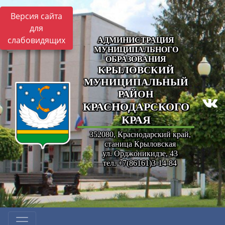
Версия сайта
для
слабовидящих
АДМИНИСТРАЦИЯ
МУНИЦИПАЛЬНОГО
ОБРАЗОВАНИЯ
КРЫЛОВСКИЙ
МУНИЦИПАЛЬНЫЙ
РАЙОН
КРАСНОДАРСКОГО
КРАЯ
352080, Краснодарский край,
станица Крыловская
ул. Орджоникидзе, 43
тел. +7(86161)3-14-84