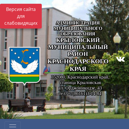
Версия сайта
для
слабовидящих
АДМИНИСТРАЦИЯ
МУНИЦИПАЛЬНОГО
ОБРАЗОВАНИЯ
КРЫЛОВСКИЙ
МУНИЦИПАЛЬНЫЙ
РАЙОН
КРАСНОДАРСКОГО
КРАЯ
352080, Краснодарский край,
станица Крыловская
ул. Орджоникидзе, 43
тел. +7(86161)3-14-84