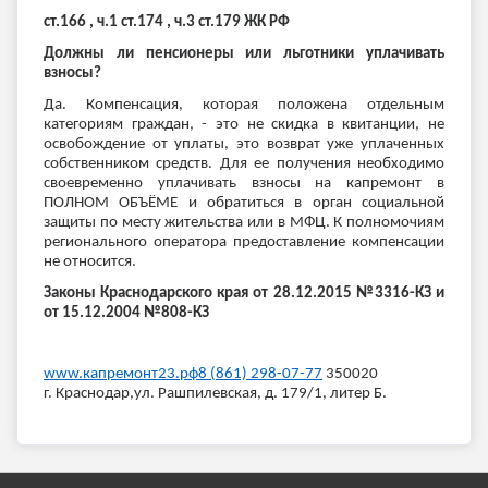
ст.166 , ч.1 ст.174 , ч.3 ст.179 ЖК РФ
Должны ли пенсионеры или льготники уплачивать
взносы?
Да. Компенсация, которая положена отдельным
категориям граждан, - это не скидка в квитанции, не
освобождение от уплаты, это возврат уже уплаченных
собственником средств. Для ее получения необходимо
своевременно уплачивать взносы на капремонт в
ПОЛНОМ ОБЪЁМЕ и обратиться в орган социальной
защиты по месту жительства или в МФЦ. К полномочиям
регионального оператора предоставление компенсации
не относится.
Законы Краснодарского края от 28.12.2015 №3316-КЗ и
от 15.12.2004 №808-КЗ
www.капремонт23.рф
8 (861) 298-07-77
350020
г. Краснодар,ул. Рашпилевская, д. 179/1, литер Б.