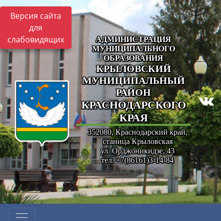
Версия сайта
для
слабовидящих
АДМИНИСТРАЦИЯ
МУНИЦИПАЛЬНОГО
ОБРАЗОВАНИЯ
КРЫЛОВСКИЙ
МУНИЦИПАЛЬНЫЙ
РАЙОН
КРАСНОДАРСКОГО
КРАЯ
352080, Краснодарский край,
станица Крыловская
ул. Орджоникидзе, 43
тел. +7(86161)3-14-84