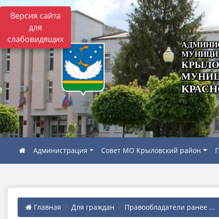
Версия сайта
для
слабовидящих
АДМИНИ
МУНИЦИ
КРЫЛО
МУНИЦ
КРАСН
Администрация
Совет МО Крыловский район
П
Главная
Для граждан
Правообладатели ранее ...