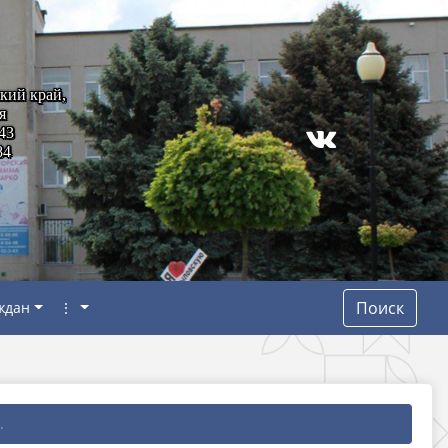
кий край,
я
43
84
Поиск
ждан
⋮
.