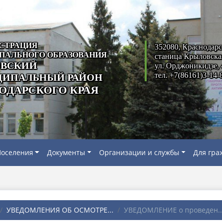
СТРАЦИЯ
352080, Краснодарс
ПАЛЬНОГО ОБРАЗОВАНИЯ
станица Крыловска
ВСКИЙ
ул. Орджоникидзе, 
тел. +7(86161)3-14-
ИПАЛЬНЫЙ РАЙОН
ОДАРСКОГО КРАЯ
оселения
Документы
Организации и службы
Для гра
УВЕДОМЛЕНИЯ ОБ ОСМОТРЕ...
УВЕДОМЛЕНИЕ о проведен..