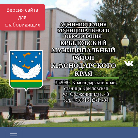
Версия сайта
для
слабовидящих
АДМИНИСТРАЦИЯ
МУНИЦИПАЛЬНОГО
ОБРАЗОВАНИЯ
КРЫЛОВСКИЙ
МУНИЦИПАЛЬНЫЙ
РАЙОН
КРАСНОДАРСКОГО
КРАЯ
352080, Краснодарский край,
станица Крыловская
ул. Орджоникидзе, 43
тел. +7(86161)3-14-84