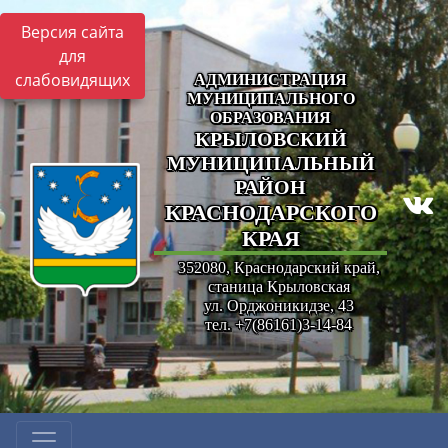
Версия сайта
для
слабовидящих
АДМИНИСТРАЦИЯ
МУНИЦИПАЛЬНОГО
ОБРАЗОВАНИЯ
КРЫЛОВСКИЙ
МУНИЦИПАЛЬНЫЙ
РАЙОН
КРАСНОДАРСКОГО
КРАЯ
352080, Краснодарский край,
станица Крыловская
ул. Орджоникидзе, 43
тел. +7(86161)3-14-84