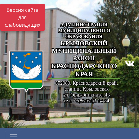
Версия сайта
для
слабовидящих
АДМИНИСТРАЦИЯ
МУНИЦИПАЛЬНОГО
ОБРАЗОВАНИЯ
КРЫЛОВСКИЙ
МУНИЦИПАЛЬНЫЙ
РАЙОН
КРАСНОДАРСКОГО
КРАЯ
352080, Краснодарский край,
станица Крыловская
ул. Орджоникидзе, 43
тел. +7(86161)3-14-84