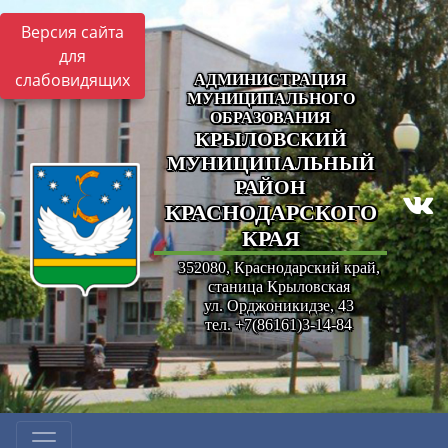
Версия сайта
для
слабовидящих
АДМИНИСТРАЦИЯ
МУНИЦИПАЛЬНОГО
ОБРАЗОВАНИЯ
КРЫЛОВСКИЙ
МУНИЦИПАЛЬНЫЙ
РАЙОН
КРАСНОДАРСКОГО
КРАЯ
352080, Краснодарский край,
станица Крыловская
ул. Орджоникидзе, 43
тел. +7(86161)3-14-84