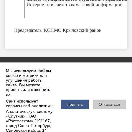
Интернет и в средствах массовой информации
Председатель КСПМО Крыловский район
У.Т.Тиш
Мы используем файлы
cookie и метрики для
улучшения работы
сайта. Вы можете
принять или отклонить
2026 г. krilovskaya.ru
их.
Вход
Карта сайта
Сайт использует
Политика обработки персональных данных
Принять
Отказаться
сервисы веб-аналитики:
Аналитическую систему
Сделано на KubCMS
«Спутник» ПАО
Разработка и поддержка
«Ростелеком» (191167,
город Санкт-Петербург,
Синопская наб, д. 14