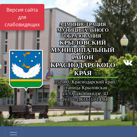
Версия сайта
для
слабовидящих
АДМИНИСТРАЦИЯ
МУНИЦИПАЛЬНОГО
ОБРАЗОВАНИЯ
КРЫЛОВСКИЙ
МУНИЦИПАЛЬНЫЙ
РАЙОН
КРАСНОДАРСКОГО
КРАЯ
352080, Краснодарский край,
станица Крыловская
ул. Орджоникидзе, 43
тел. +7(86161)3-14-84