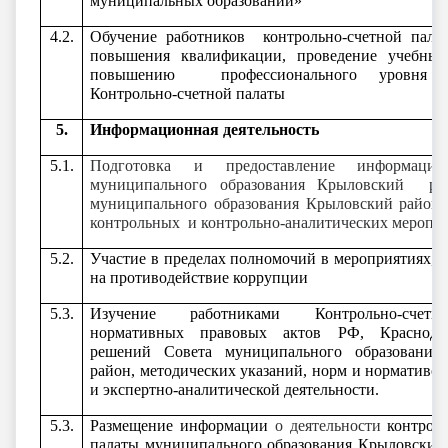
муниципальных образований»
4.2.
Обучение работников контрольно-счетной пала
повышения квалификации, проведение учебных
повышению профессионального уровня с
Контрольно-счетной палаты
5.
Информационная деятельность
5.1.
Подготовка и предоставление информац
муниципального образования Крыловский ра
муниципального образования Крыловский район о
контрольных и контрольно-аналитических меропр
5.2.
Участие в пределах полномочий в мероприятиях, 
на противодействие коррупции
5.3.
Изучение работниками Контрольно-счет
нормативных правовых актов РФ, Краснодар
решений Совета муниципального образования
район, методических указаний, норм и нормативо
и экспертно-аналитической деятельности.
5.3.
Размещение информации
о деятельности
контрол
палаты муниципального образования Крыловский