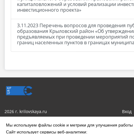
капиталовложений и условий реализации инвести
инвестиционного проекта»
3.11.2023 Перечень вопросов для проведения п
образования Крыловский район «Об утверждении
предъявляемых при проведении мероприятий по
границ населенных пунктов в границах муницип
2026 г. krilovskaya.ru
Вход
Сделано на KubCMS
Мы используем файлы cookie и метрики для улучшения работы с
Сайт использует сервисы веб-аналитики: