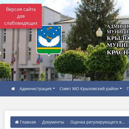
Версия сайта
для
слабовидящих
АДМИНИ
МУНИЦИ
КРЫЛО
МУНИЦ
КРАСН
Администрация
Совет МО Крыловский район
П
Главная
Документы
Оценка регулирующего в...