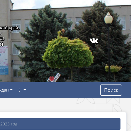
кий край,
я
43
84
Поиск
ждан
⋮
2023 год