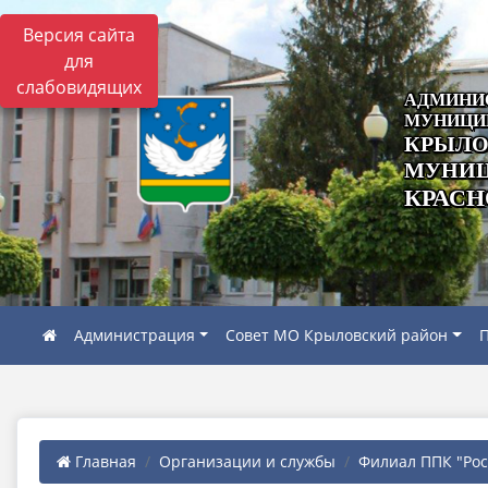
Версия сайта
для
слабовидящих
АДМИНИ
МУНИЦИ
КРЫЛО
МУНИЦ
КРАСН
Администрация
Совет МО Крыловский район
П
Главная
Организации и службы
Филиал ППК "Роск