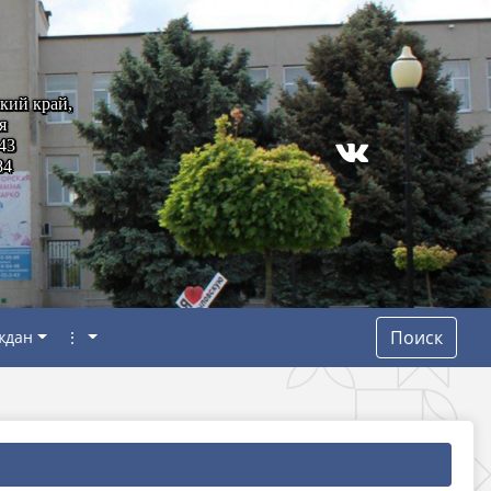
кий край,
я
43
84
Поиск
ждан
⋮