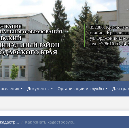
СТРАЦИЯ
352080, Краснодарс
ПАЛЬНОГО ОБРАЗОВАНИЯ
станица Крыловска
ВСКИЙ
ул. Орджоникидзе, 
тел. +7(86161)3-14-
ИПАЛЬНЫЙ РАЙОН
ОДАРСКОГО КРАЯ
оселения
Документы
Организации и службы
Для гра
адастр...
Как узнать кадастровую...