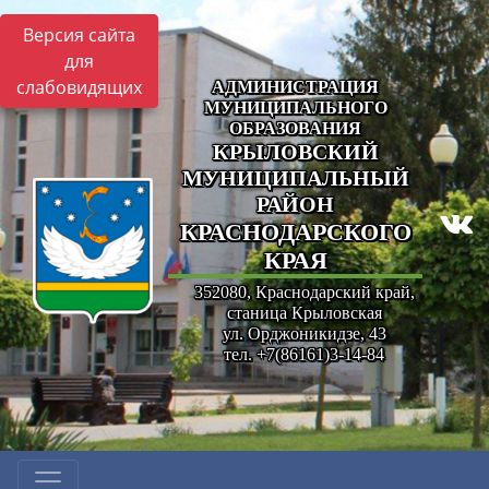
Версия сайта
для
слабовидящих
АДМИНИСТРАЦИЯ
МУНИЦИПАЛЬНОГО
ОБРАЗОВАНИЯ
КРЫЛОВСКИЙ
МУНИЦИПАЛЬНЫЙ
РАЙОН
КРАСНОДАРСКОГО
КРАЯ
352080, Краснодарский край,
станица Крыловская
ул. Орджоникидзе, 43
тел. +7(86161)3-14-84