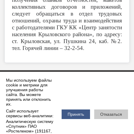
коллективных договоров и приложений,
следует обращаться в отдел трудовых
отношений, охраны труда и взаимодействия
с работодателями ГКУ КК «Центр занятости
населения Крыловского района», по адресу:
ст. Крыловская, ул. Пушкина 24, каб. №2.
тел. Горячей линии – 32-2-54.
Мы используем файлы
cookie и метрики для
улучшения работы
сайта. Вы можете
принять или отклонить
2026 г. krilovskaya.ru
их.
Вход
Карта сайта
Сайт использует
Политика обработки персональных данных
Принять
Отказаться
сервисы веб-аналитики:
Аналитическую систему
Сделано на KubCMS
«Спутник» ПАО
Разработка и поддержка
«Ростелеком» (191167,