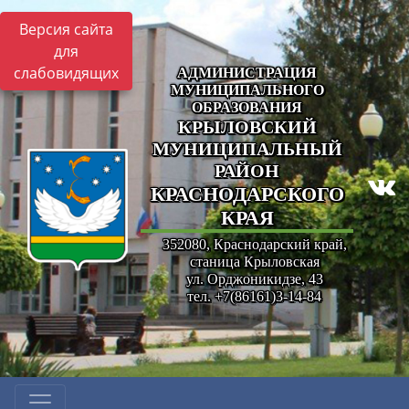
Версия сайта
для
слабовидящих
АДМИНИСТРАЦИЯ
МУНИЦИПАЛЬНОГО
ОБРАЗОВАНИЯ
КРЫЛОВСКИЙ
МУНИЦИПАЛЬНЫЙ
РАЙОН
КРАСНОДАРСКОГО
КРАЯ
352080, Краснодарский край,
станица Крыловская
ул. Орджоникидзе, 43
тел. +7(86161)3-14-84