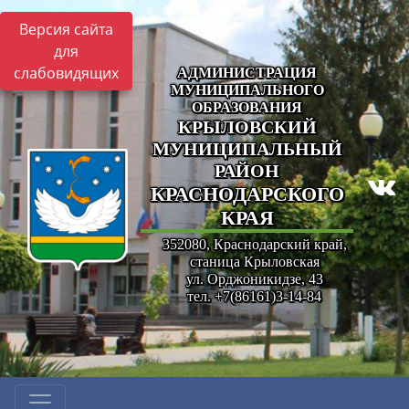
Версия сайта
для
слабовидящих
АДМИНИСТРАЦИЯ
МУНИЦИПАЛЬНОГО
ОБРАЗОВАНИЯ
КРЫЛОВСКИЙ
МУНИЦИПАЛЬНЫЙ
РАЙОН
КРАСНОДАРСКОГО
КРАЯ
352080, Краснодарский край,
станица Крыловская
ул. Орджоникидзе, 43
тел. +7(86161)3-14-84