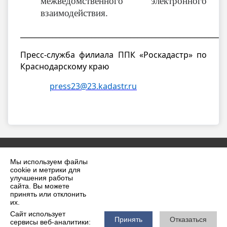
межведомственного электронного
взаимодействия.
__________________________________________________________
Пресс-служба филиала ППК «Роскадастр» по
Краснодарскому краю
press23@23.kadastr.ru
Мы используем файлы
cookie и метрики для
улучшения работы
сайта. Вы можете
принять или отклонить
2026 г. krilovskaya.ru
их.
Вход
Карта сайта
Сайт использует
Политика обработки персональных данных
Принять
Отказаться
сервисы веб-аналитики: