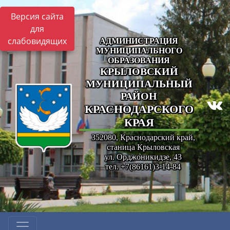
Версия сайта
для
слабовидящих
АДМИНИСТРАЦИЯ
МУНИЦИПАЛЬНОГО
ОБРАЗОВАНИЯ
КРЫЛОВСКИЙ
МУНИЦИПАЛЬНЫЙ
РАЙОН
КРАСНОДАРСКОГО
КРАЯ
352080, Краснодарский край,
станица Крыловская
ул. Орджоникидзе, 43
тел. +7(86161)3-14-84