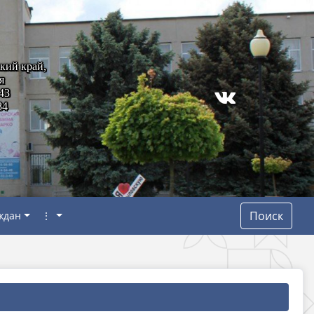
кий край,
я
43
84
Поиск
ждан
⋮