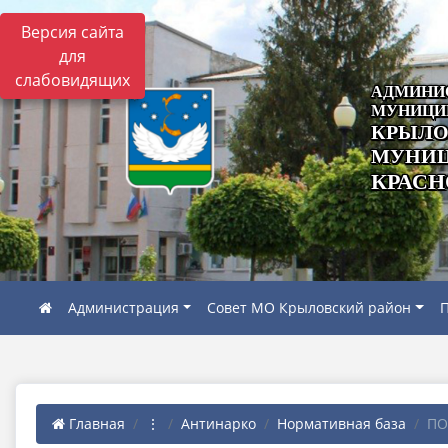
Версия сайта
для
слабовидящих
АДМИНИ
МУНИЦИ
КРЫЛО
МУНИЦ
КРАСН
Администрация
Совет МО Крыловский район
П
Главная
⋮
Антинарко
Нормативная база
ПО