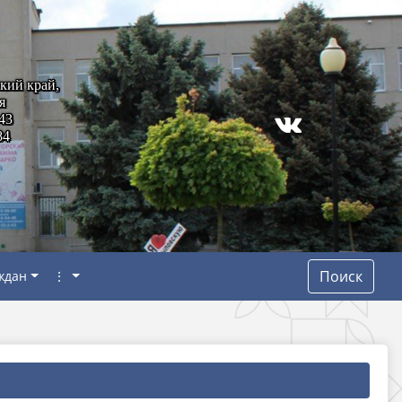
кий край,
я
43
84
Поиск
ждан
⋮