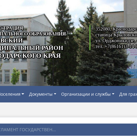
СТРАЦИЯ
352080, Краснодарс
ПАЛЬНОГО ОБРАЗОВАНИЯ
станица Крыловска
ВСКИЙ
ул. Орджоникидзе, 
тел. +7(86161)3-14-
ИПАЛЬНЫЙ РАЙОН
ОДАРСКОГО КРАЯ
оселения
Документы
Организации и службы
Для гра
ГЛАМЕНТ ГОСУДАРСТВЕН...