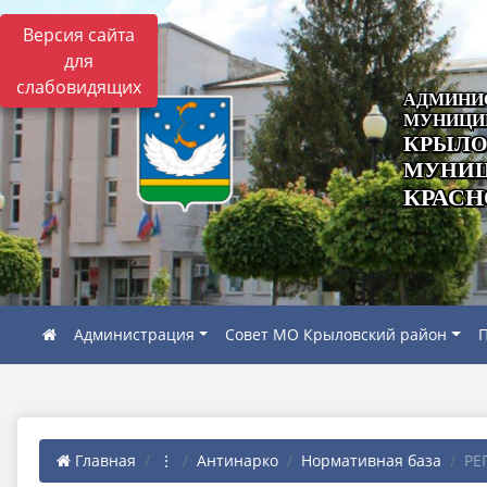
Версия сайта
для
слабовидящих
АДМИНИ
МУНИЦИ
КРЫЛО
МУНИЦ
КРАСН
Администрация
Совет МО Крыловский район
П
Главная
⋮
Антинарко
Нормативная база
РЕ