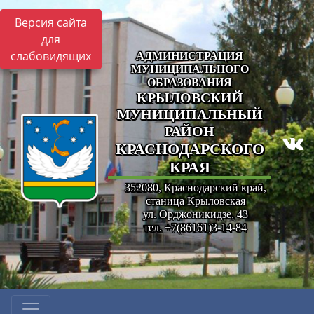
Версия сайта
для
слабовидящих
АДМИНИСТРАЦИЯ
МУНИЦИПАЛЬНОГО
ОБРАЗОВАНИЯ
КРЫЛОВСКИЙ
МУНИЦИПАЛЬНЫЙ
РАЙОН
КРАСНОДАРСКОГО
КРАЯ
352080, Краснодарский край,
станица Крыловская
ул. Орджоникидзе, 43
тел. +7(86161)3-14-84