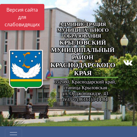
Версия сайта
для
слабовидящих
АДМИНИСТРАЦИЯ
МУНИЦИПАЛЬНОГО
ОБРАЗОВАНИЯ
КРЫЛОВСКИЙ
МУНИЦИПАЛЬНЫЙ
РАЙОН
КРАСНОДАРСКОГО
КРАЯ
352080, Краснодарский край,
станица Крыловская
ул. Орджоникидзе, 43
тел. +7(86161)3-14-84