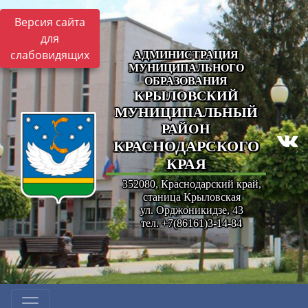
Версия сайта
для
слабовидящих
АДМИНИСТРАЦИЯ
МУНИЦИПАЛЬНОГО
ОБРАЗОВАНИЯ
КРЫЛОВСКИЙ
МУНИЦИПАЛЬНЫЙ
РАЙОН
КРАСНОДАРСКОГО
КРАЯ
352080, Краснодарский край,
станица Крыловская
ул. Орджоникидзе, 43
тел. +7(86161)3-14-84