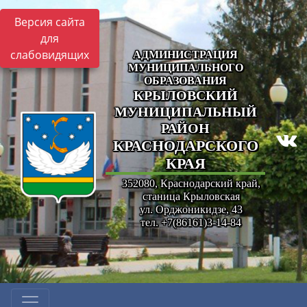
Версия сайта
для
слабовидящих
АДМИНИСТРАЦИЯ
МУНИЦИПАЛЬНОГО
ОБРАЗОВАНИЯ
КРЫЛОВСКИЙ
МУНИЦИПАЛЬНЫЙ
РАЙОН
КРАСНОДАРСКОГО
КРАЯ
352080, Краснодарский край,
станица Крыловская
ул. Орджоникидзе, 43
тел. +7(86161)3-14-84