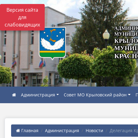
Версия сайта
для
слабовидящих
АДМИНИ
МУНИЦИ
КРЫЛО
МУНИЦ
КРАСН
Администрация
Совет МО Крыловский район
П
Главная
Администрация
Новости
Делегация Кр