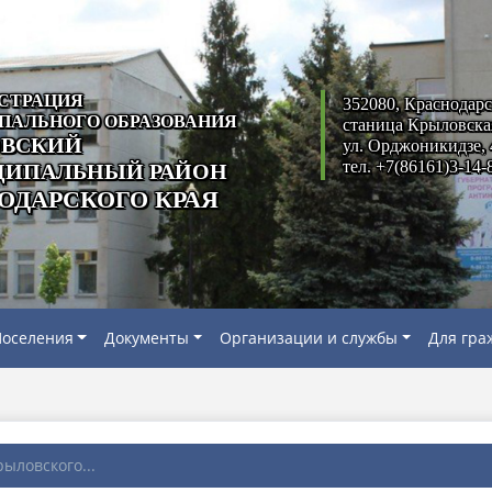
СТРАЦИЯ
352080, Краснодарс
ПАЛЬНОГО ОБРАЗОВАНИЯ
станица Крыловска
ВСКИЙ
ул. Орджоникидзе, 
тел. +7(86161)3-14-
ИПАЛЬНЫЙ РАЙОН
ОДАРСКОГО КРАЯ
оселения
Документы
Организации и службы
Для гра
ыловского...