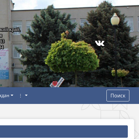
кий край,
я
43
84
Поиск
ждан
⋮