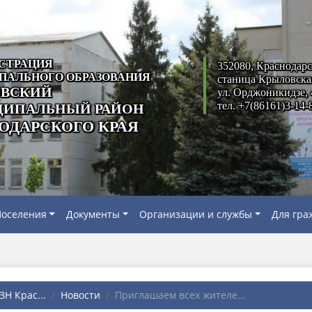
СТРАЦИЯ
352080, Краснодарс
ПАЛЬНОГО ОБРАЗОВАНИЯ
станица Крыловска
ВСКИЙ
ул. Орджоникидзе, 
тел. +7(86161)3-14-
ИПАЛЬНЫЙ РАЙОН
ОДАРСКОГО КРАЯ
оселения
Документы
Организации и службы
Для гра
Н Крас...
Новости
Приглашаем всех жителе...