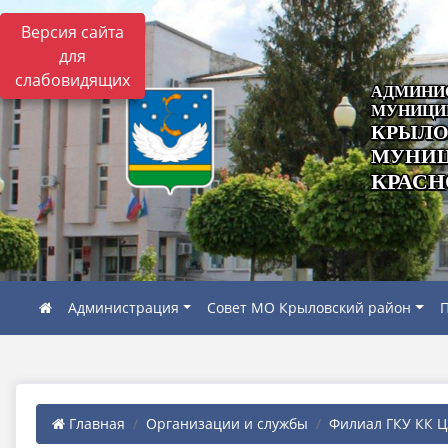
Версия сайта
для
слабовидящих
АДМИНИ
МУНИЦИ
КРЫЛО
МУНИЦ
КРАСН
Администрация
Совет МО Крыловский район
П
Главная
Организации и службы
Филиал ГКУ КК ЦЗ