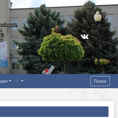
кий край,
я
43
84
Поиск
ждан
⋮