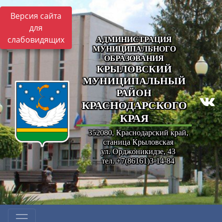
Версия сайта
для
слабовидящих
АДМИНИСТРАЦИЯ
МУНИЦИПАЛЬНОГО
ОБРАЗОВАНИЯ
КРЫЛОВСКИЙ
МУНИЦИПАЛЬНЫЙ
РАЙОН
КРАСНОДАРСКОГО
КРАЯ
352080, Краснодарский край,
станица Крыловская
ул. Орджоникидзе, 43
тел. +7(86161)3-14-84