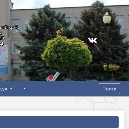
кий край,
я
43
84
Поиск
ждан
⋮