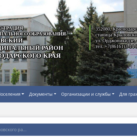
СТРАЦИЯ
352080, Краснодарс
ПАЛЬНОГО ОБРАЗОВАНИЯ
станица Крыловска
ВСКИЙ
ул. Орджоникидзе, 
тел. +7(86161)3-14-
ИПАЛЬНЫЙ РАЙОН
ОДАРСКОГО КРАЯ
оселения
Документы
Организации и службы
Для гра
вского ра...