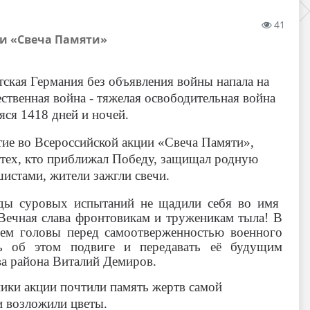
41
ии «Свеча Памяти»
стская Германия без объявления войны напала на
ественная война - тяжелая освободительная война
ся 1418 дней и ночей.
ие во Всероссийской акции «Свеча Памяти»,
 тех, кто приближал Победу, защищал родную
шистами, жители зажгли свечи.
оды суровых испытаний не щадили себя во имя
ечная слава фронтовикам и труженикам тыла!
В
яем головы перед самоотверженностью военного
ь об этом подвиге и передавать её будущим
ава района Виталий Демиров.
ики акции почтили память жертв самой
 возложили цветы.