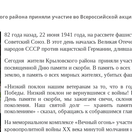
го района приняли участие во Всероссийской акц
82 года назад, 22 июня 1941 года, на рассвете фаши
Советский Союз.
В этот день началась Великая Отеч
народов СССР против нацистской Германии, длившая
Сегодня жители Крыловского района приняли участ
посвященной Дню памяти и скорби. В память о всех
землю, в память о всех мирных жителях, убитых фа
«Низкий поклон нашим ветеранам за то, что в г
Победы.
Низкий поклон не вернувшимся с войны! В
День памяти и скорби, мы зажигаем свечи, склон
поколения. Наш святой долг — хранить памят
поколениям
» - сказал, обращаясь к собравшимся гл
На мемориальном комплексе «Вечный огонь» участн
кровопролитной войны XX века минутой молчания и