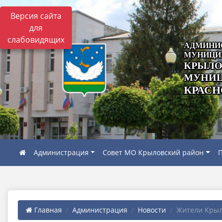
Версия сайта
для
слабовидящих
АДМИНИ
МУНИЦИ
КРЫЛО
МУНИЦ
КРАСН
Администрация
Совет МО Крыловский район
П
Главная
Администрация
Новости
Жители Крыло