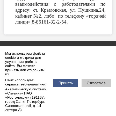
взаимодействия с работодателями по
адресу: ст. Крыловская, ул. Пушкина,24,
кабинет №2, либо по телефону «горячей
линии» 8-86161-32-2-54.
Мы используем файлы
cookie и метрики для
улучшения работы
сайта. Вы можете
принять или отклонить
2026 г. krilovskaya.ru
их.
Вход
Карта сайта
Сайт использует
Политика обработки персональных данных
Принять
Отказаться
сервисы веб-аналитики:
Аналитическую систему
Сделано на KubCMS
«Спутник» ПАО
Разработка и поддержка
«Ростелеком» (191167,
город Санкт-Петербург,
Синопская наб, д. 14
литера А)