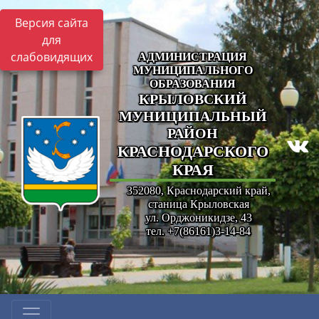
Версия сайта
для
слабовидящих
АДМИНИСТРАЦИЯ
МУНИЦИПАЛЬНОГО
ОБРАЗОВАНИЯ
КРЫЛОВСКИЙ
МУНИЦИПАЛЬНЫЙ
РАЙОН
КРАСНОДАРСКОГО
КРАЯ
352080, Краснодарский край,
станица Крыловская
ул. Орджоникидзе, 43
тел. +7(86161)3-14-84